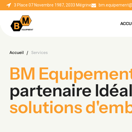
3 Place 07 Novembre 1987, 2033 Mégrine
bm.equipement@
ACCU
/
Accueil
Services
BM Equipemen
partenaire Idéa
solutions d'em