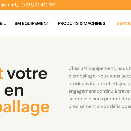
gnet.tn
(+216) 71 433 895
EIL
BM EQUIPEMENT
PRODUITS & MACHINES
SERVI
t
votre
Chez BM Equipement, nous n
d’emballage. Nous vous acco
l en
productivité de votre ligne 
engagement continu à traver
sectorielle nous permet de 
ballage
précisément à vos défis opér