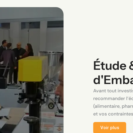
Étude 
d'Emba
Avant tout invest
recommander l’éq
(alimentaire, pha
et vos contrainte
Voir plus